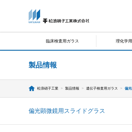
臨床検査用ガラス
理化学
製品情報
松浪硝子工業
>
製品情報
>
遺伝子検査用ガラス
>
偏光
偏光顕微鏡用スライドグラス