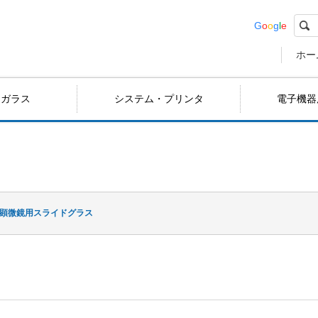
G
o
o
g
l
e
ホー
用ガラス
システム・プリンタ
電子機器
顕微鏡用スライドグラス