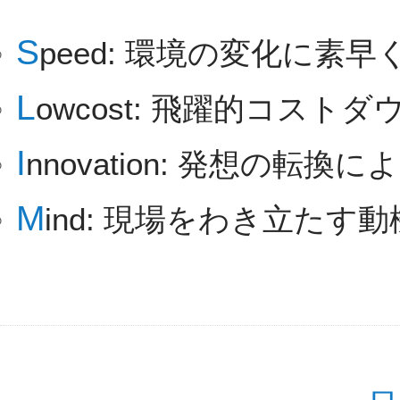
S
peed: 環境の変化に素早
L
owcost: 飛躍的コストダ
I
nnovation: 発想の転換
M
ind: 現場をわき立たす