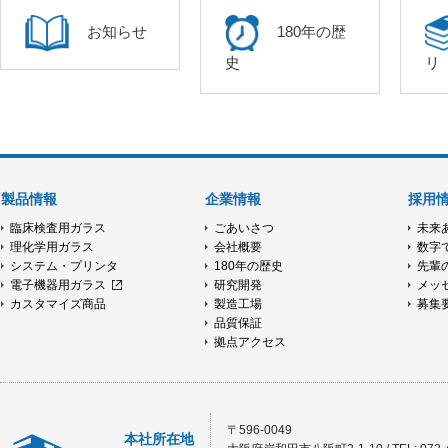
お知らせ
180年の歴
史
リ
製品情報
企業情報
採用
臨床検査用ガラス
ごあいさつ
未来
理化学用ガラス
会社概要
数字
システム・プリンタ
180年の歴史
先輩
電子機器用ガラス
研究開発
メッ
カスタマイズ商品
製造工場
募集
品質保証
拠点アクセス
〒596-0049
本社所在地