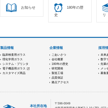
お知らせ
180年の歴
史
リ
製品情報
企業情報
採用
臨床検査用ガラス
ごあいさつ
未来
理化学用ガラス
会社概要
数字
システム・プリンタ
180年の歴史
先輩
電子機器用ガラス
研究開発
メッ
カスタマイズ商品
製造工場
募集
品質保証
拠点アクセス
〒596-0049
本社所在地