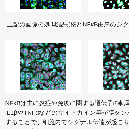
上記の画像の処理結果(核とNFκB由来のシグ
NFκBは主に炎症や免疫に関する遺伝子の転
IL1βやTNFαなどのサイトカイン等が膜タ
することで、細胞内でシグナル伝達が起こり、