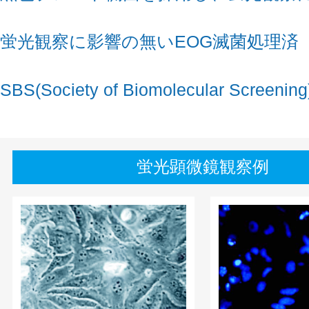
蛍光観察に影響の無いEOG滅菌処理済
SBS(Society of Biomolecular Scree
蛍光顕微鏡観察例