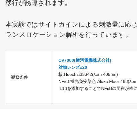
移行が誘導されます。
本実験ではサイトカインによる刺激量に応じた
ランスロケーション解析を行っています。
CV7000(横河電機株式会社)
対物レンズx20
核:Hoechst33342(λem 405nm)
観察条件
NFκB:蛍光免疫染色 Alexa Fluor 488(λem
IL1βを添加することでNFκBの局在が