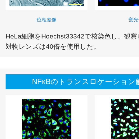
位相差像
蛍光
HeLa細胞をHoechst33342で核染色し、観
対物レンズは40倍を使用した。
NFκBのトランスロケーション