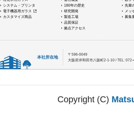
システム・プリンタ
180年の歴史
先輩
電子機器用ガラス
研究開発
メッ
カスタマイズ商品
製造工場
募集
品質保証
拠点アクセス
〒596-0049
本社所在地
大阪府岸和田市八阪町2-1-10 / TEL: 072-4
Copyright (C)
Matsu