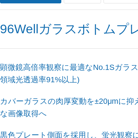
96Wellガラスボトムプ
顕微鏡高倍率観察に最適なNo.1Sガラ
領域光透過率91%以上)
カバーガラスの肉厚変動を±20μmに抑
な画像取得へ
黒色プレート側面を採用し、蛍光観察