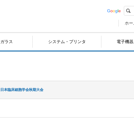
G
o
o
g
l
e
ホー
用ガラス
システム・プリンタ
電子機器
回日本臨床細胞学会秋期大会