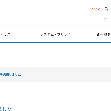
G
o
o
g
l
e
ホー
用ガラス
システム・プリンタ
電子機器
練を実施しました
ました