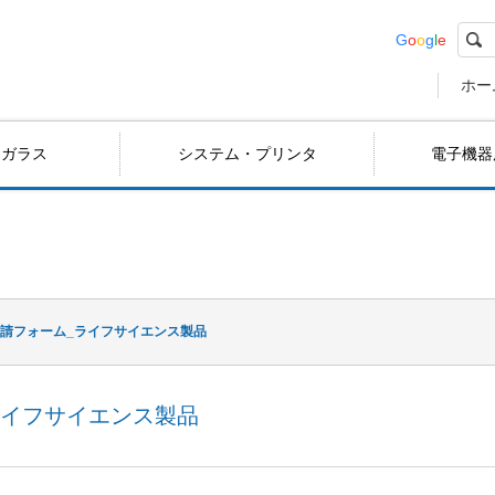
G
o
o
g
l
e
ホー
用ガラス
システム・プリンタ
電子機器
請フォーム_ライフサイエンス製品
ライフサイエンス製品